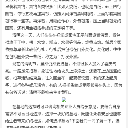
里装着冥钱，冥钱各类很多：比如大烧纸，也就是白纸，砸上四行
圆钱，每行五枚再加冥钞，仿照人间洋钱票印制的，上面写着冥国
银行等一些字。再洋钱，用硬纸作心，外包银箔，压上当时银元的
图案，还有用金银箔叠成的无定锞子等。
清明这一天，人们往往在祠堂或家宅正屋前面设置供案，将包
袱放于正中，摆上水饺，糕点，水果等供品，烧香点烛。然后全家
依照尊卑长比较低行礼，行礼后把包袱在门外焚化。焚化时，往往
在包袱圈外烧一些纸，称之为：打发外祟。
现在的清明节，虽然仍然要扫墓，不过很多人加入了喜庆气
氛。一般是先扫墓，象征性地给坟头上添添土，还要在上边压些纸
钱，扫墓活动结束后，往入围坐在一起聚餐饮酒，有的还放起风
筝，进行各种娱乐活协，有的 人把柳条编成箩圈状带在头上，因为
有句俗话说：清明不戴枊来生变黄狗。
在墓地的选择时可以咨询相关专业人员给予意见，要结合自身
需求不可盲目地选择，选择一块好的墓地，既能让死者安息也能够
给生者带来好的福运，如何选择墓地?下面我们一同了解一下，选
择墓地时要考虑的原则以及要求。