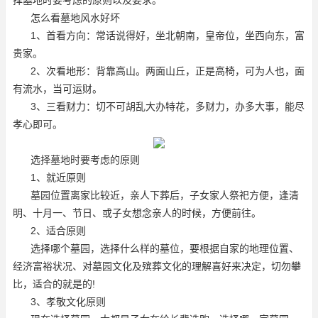
怎么看墓地风水好坏
1、首看方向：常话说得好，坐北朝南，皇帝位，坐西向东，富
贵家。
2、次看地形：背靠高山。两面山丘，正是高椅，可为人也，面
有流水，当可运财。
3、三看财力：切不可胡乱大办特花，多财力，办多大事，能尽
孝心即可。
选择墓地时要考虑的原则
1、就近原则
墓园位置离家比较近，亲人下葬后，子女家人祭祀方便，逢清
明、十月一、节日、或子女想念亲人的时候，方便前往。
2、适合原则
选择哪个墓园，选择什么样的墓位，要根据自家的地理位置、
经济富裕状况、对墓园文化及殡葬文化的理解喜好来决定，切勿攀
比，适合的就是的!
3、孝敬文化原则