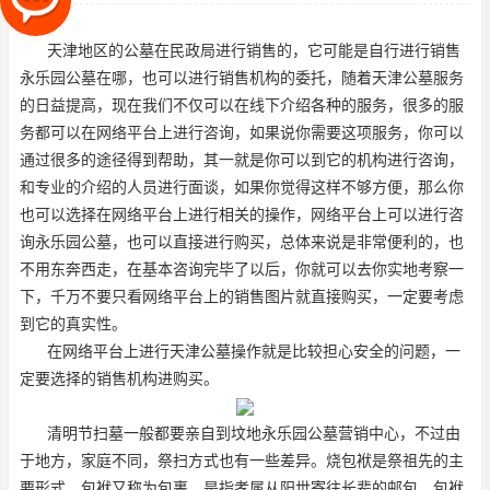
上进行咨询，如果说你需要这
天津地区的公墓在民政局进行销售的，它可能是自行进行销售
永乐园公墓在哪
，也可以进行销售机构的委托，随着
天津公墓
服务
的日益提高，现在我们不仅可以在线下介绍各种的服务，很多的服
务都可以在网络平台上进行咨询，如果说你需要这项服务，你可以
通过很多的途径得到帮助，其一就是你可以到它的机构进行咨询，
和专业的介绍的人员进行面谈，如果你觉得这样不够方便，那么你
也可以选择在网络平台上进行相关的操作，网络平台上可以进行咨
询
永乐园公墓
，也可以直接进行购买，总体来说是非常便利的，也
不用东奔西走，在基本咨询完毕了以后，你就可以去你实地考察一
下，千万不要只看网络平台上的销售图片就直接购买，一定要考虑
到它的真实性。
在网络平台上进行天津公墓操作就是比较担心安全的问题，一
定要选择的销售机构进购买。
清明节扫墓一般都要亲自到坟地
永乐园公墓营销中心
，不过由
于地方，家庭不同，祭扫方式也有一些差异。烧包袱是祭祖先的主
要形式，包袱又称为包裹，是指孝属从阳世寄往长辈的邮包。包袱